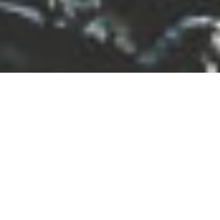
Incontro er Italiensk og betyr
«et møte». Siden oppstarten i
2012 har vi sørget for mange
gode møter for en rekke
nasjonale og internasjonale
kunder. Det skal vi fortsette
med. Vår strategi og visjon er
sammenfallende med vårt mål;
å gjøre våre kunder enda